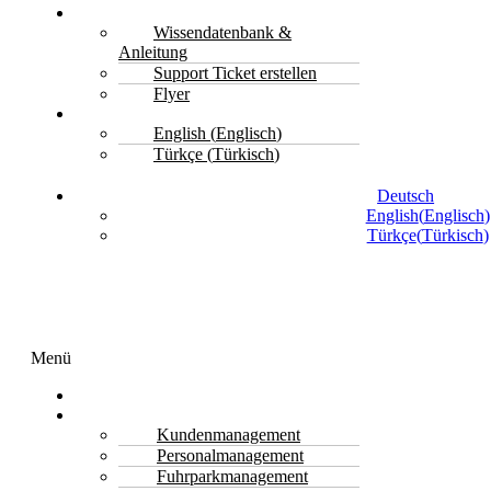
Support
Wissendatenbank &
Anleitung
Support Ticket erstellen
Flyer
Deutsch
English
(
Englisch
)
Türkçe
(
Türkisch
)
Deutsch
English
(
Englisch
)
Türkçe
(
Türkisch
)
Menü
Transport Software
Funktionen
Kundenmanagement
Personalmanagement
Fuhrparkmanagement