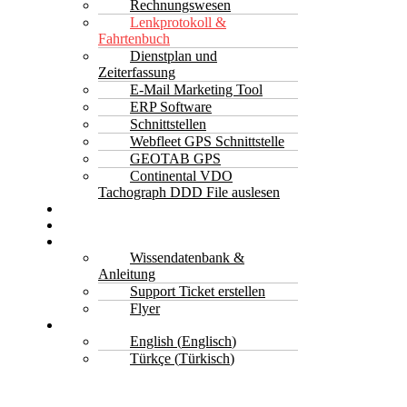
Rechnungswesen
Lenkprotokoll &
Fahrtenbuch
Dienstplan und
Zeiterfassung
E-Mail Marketing Tool
ERP Software
Schnittstellen
Webfleet GPS Schnittstelle
GEOTAB GPS
Continental VDO
Tachograph DDD File auslesen
Kontakt
Jetzt Anfragen & Kostenlos Beratung
Support
Wissendatenbank &
Anleitung
Support Ticket erstellen
Flyer
Deutsch
English
(
Englisch
)
Türkçe
(
Türkisch
)