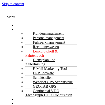
Skip to content
Menü
Transport Software
Funktionen
Kundenmanagement
Personalmanagement
Fuhrparkmanagement
Rechnungswesen
Lenkprotokoll &
Fahrtenbuch
Dienstplan und
Zeiterfassung
E-Mail Marketing Tool
ERP Software
Schnittstellen
Webfleet GPS Schnittstelle
GEOTAB GPS
Continental VDO
Tachograph DDD File auslesen
Kontakt
Jetzt Anfragen & Kostenlos Beratung