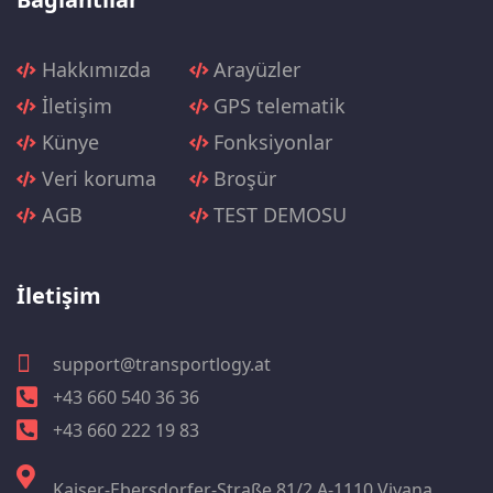
Hakkımızda
Arayüzler
İletişim
GPS telematik
Künye
Fonksiyonlar
Veri koruma
Broşür
AGB
TEST DEMOSU
İletişim
support@transportlogy.at
+43 660 540 36 36
+43 660 222 19 83
Kaiser-Ebersdorfer-Straße 81/2 A-1110 Viyana