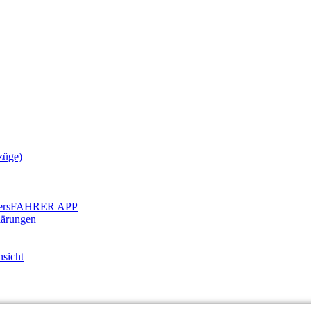
üge)
FAHRER APP
lärungen
nsicht