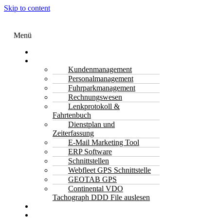
Skip to content
Menü
Transport Software
Funktionen
Kundenmanagement
Personalmanagement
Fuhrparkmanagement
Rechnungswesen
Lenkprotokoll &
Fahrtenbuch
Dienstplan und
Zeiterfassung
E-Mail Marketing Tool
ERP Software
Schnittstellen
Webfleet GPS Schnittstelle
GEOTAB GPS
Continental VDO
Tachograph DDD File auslesen
Kontakt
Jetzt Anfragen & Kostenlos Beratung