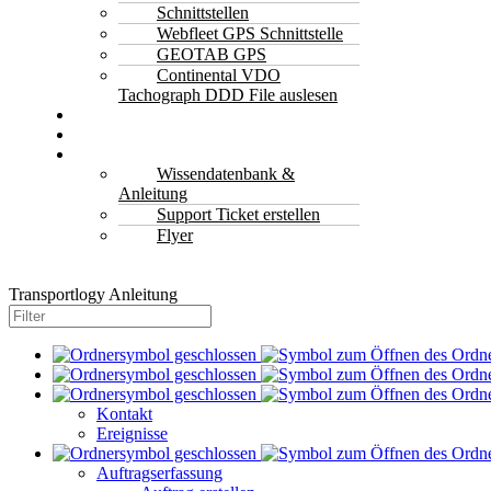
Schnittstellen
Webfleet GPS Schnittstelle
GEOTAB GPS
Continental VDO
Tachograph DDD File auslesen
Kontakt
Jetzt Anfragen & Kostenlos Beratung
Support
Wissendatenbank &
Anleitung
Support Ticket erstellen
Flyer
Transportlogy Anleitung
Kontakt
Ereignisse
Auftragserfassung