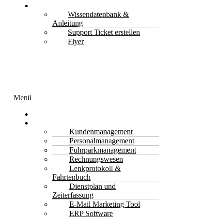
Support
Wissendatenbank &
Anleitung
Support Ticket erstellen
Flyer
Menü
Transport Software
Funktionen
Kundenmanagement
Personalmanagement
Fuhrparkmanagement
Rechnungswesen
Lenkprotokoll &
Fahrtenbuch
Dienstplan und
Zeiterfassung
E-Mail Marketing Tool
ERP Software