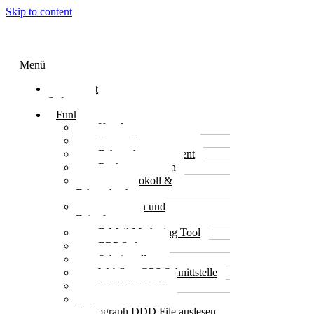
Skip to content
Menü
Transport
Software
Funktionen
Kundenmanagement
Personalmanagement
Fuhrparkmanagement
Rechnungswesen
Lenkprotokoll &
Fahrtenbuch
Dienstplan und
Zeiterfassung
E-Mail Marketing Tool
ERP Software
Schnittstellen
Webfleet GPS Schnittstelle
GEOTAB GPS
Continental VDO
Tachograph DDD File auslesen