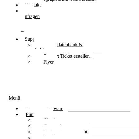
Kontakt
Jetzt
Anfragen
&
Kostenlos
Beratung
Support
Wissendatenbank &
Anleitung
Support Ticket erstellen
Flyer
Menü
Transport Software
Funktionen
Kundenmanagement
Personalmanagement
Fuhrparkmanagement
Rechnungswesen