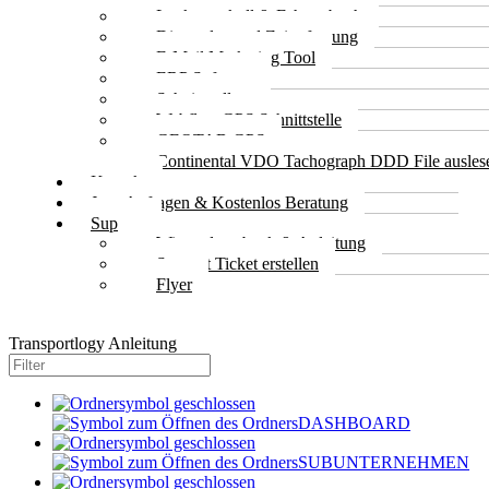
Lenkprotokoll & Fahrtenbuch
Dienstplan und Zeiterfassung
E-Mail Marketing Tool
ERP Software
Schnittstellen
Webfleet GPS Schnittstelle
GEOTAB GPS
Continental VDO Tachograph DDD File ausles
Kontakt
Jetzt Anfragen & Kostenlos Beratung
Support
Wissendatenbank & Anleitung
Support Ticket erstellen
Flyer
Transportlogy Anleitung
DASHBOARD
SUBUNTERNEHMEN