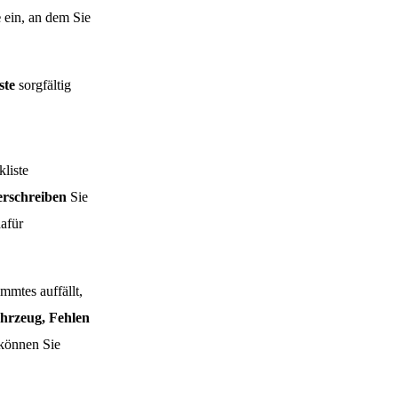
e
ein, an dem Sie
ste
sorgfältig
liste
erschreiben
Sie
afür
mmtes auffällt,
hrzeug, Fehlen
 können Sie