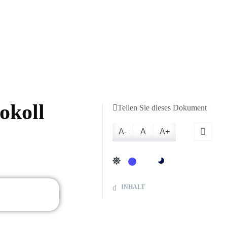
port
okoll
Teilen Sie dieses Dokument
A-
A
A+
INHALT