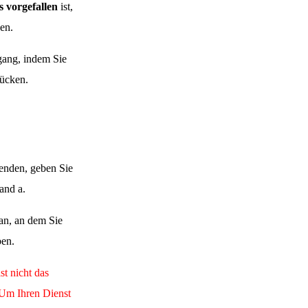
 vorgefallen
ist,
en.
gang, indem Sie
ücken.
enden, geben Sie
and a.
an, an dem Sie
ben.
t nicht das
 Um Ihren Dienst