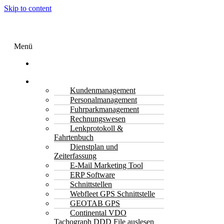
Skip to content
Menü
Transport
Software
Funktionen
Kundenmanagement
Personalmanagement
Fuhrparkmanagement
Rechnungswesen
Lenkprotokoll &
Fahrtenbuch
Dienstplan und
Zeiterfassung
E-Mail Marketing Tool
ERP Software
Schnittstellen
Webfleet GPS Schnittstelle
GEOTAB GPS
Continental VDO
Tachograph DDD File auslesen