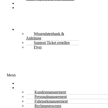
Kontakt
Jetzt
Anfragen
&
Kostenlos
Beratung
Support
Wissendatenbank &
Anleitung
Support Ticket erstellen
Flyer
Menü
Transport Software
Funktionen
Kundenmanagement
Personalmanagement
Fuhrparkmanagement
Rechnungswesen