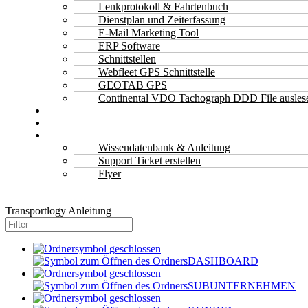
Lenkprotokoll & Fahrtenbuch
Dienstplan und Zeiterfassung
E-Mail Marketing Tool
ERP Software
Schnittstellen
Webfleet GPS Schnittstelle
GEOTAB GPS
Continental VDO Tachograph DDD File ausles
Kontakt
Jetzt Anfragen & Kostenlos Beratung
Support
Wissendatenbank & Anleitung
Support Ticket erstellen
Flyer
Transportlogy Anleitung
DASHBOARD
SUBUNTERNEHMEN