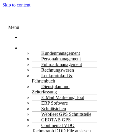
Skip to content
Menü
Transport
Software
Funktionen
Kundenmanagement
Personalmanagement
Fuhrparkmanagement
Rechnungswesen
Lenkprotokoll &
Fahrtenbuch
Dienstplan und
Zeiterfassung
E-Mail Marketing Tool
ERP Software
Schnittstellen
Webfleet GPS Schnittstelle
GEOTAB GPS
Continental VDO
Tachograph DDD File auslesen