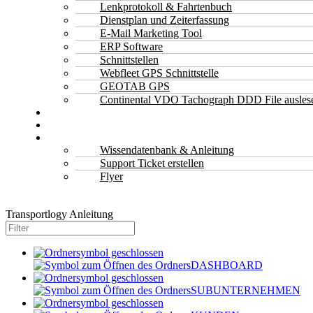
Lenkprotokoll & Fahrtenbuch
Dienstplan und Zeiterfassung
E-Mail Marketing Tool
ERP Software
Schnittstellen
Webfleet GPS Schnittstelle
GEOTAB GPS
Continental VDO Tachograph DDD File ausles
Kontakt
Jetzt Anfragen & Kostenlos Beratung
Support
Wissendatenbank & Anleitung
Support Ticket erstellen
Flyer
Transportlogy Anleitung
DASHBOARD
SUBUNTERNEHMEN