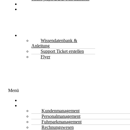
Kontakt
Jetzt
Anfragen
&
Kostenlos
Beratung
Support
Wissendatenbank &
Anleitung
Support Ticket erstellen
Flyer
Menü
Transport Software
Funktionen
Kundenmanagement
Personalmanagement
Fuhrparkmanagement
Rechnungswesen